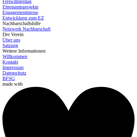
Freiwilligentag
Ehrenamtsprojekte
Engagementmesse
Entwicklung zum EZ
Nachbarschaftshilfe
Netzwerk Nachbarschaft
Der Verein
Über uns
Satzung
Weitere Informationen
Willkommen
Kontakt
Impressum
Datenschutz
BFSG
made with