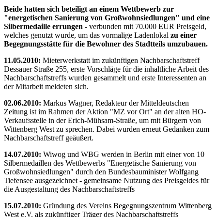
Beide hatten sich beteiligt an einem Wettbewerb zur
"energetischen Sanierung von Großwohnsiedlungen" und eine
Silbermedaille errungen
- verbunden mit 70.000 EUR Preisgeld,
welches genutzt wurde, um das vormalige Ladenlokal
zu einer
Begegnungsstätte für die Bewohner des Stadtteils umzubauen.
11.05.2010:
Mieterwerkstatt im zukünftigen Nachbarschaftstreff
Dessauer Straße 255, erste Vorschläge für die inhaltliche Arbeit des
Nachbarschaftstreffs wurden gesammelt und erste Interessenten an
der Mitarbeit meldeten sich.
02.06.2010:
Markus Wagner, Redakteur der Mitteldeutschen
Zeitung ist im Rahmen der Aktion "MZ vor Ort" an der alten HO-
Verkaufsstelle in der Erich-Mühsam-Straße, um mit Bürgern von
Wittenberg West zu sprechen. Dabei wurden erneut Gedanken zum
Nachbarschaftstreff geäußert.
14.07.2010:
Wiwog und WBG werden in Berlin mit einer von 10
Silbermedaillen des Wettbewerbs "Energetische Sanierung von
Großwohnsiedlungen" durch den Bundesbauminister Wolfgang
Tiefensee ausgezeichnet - gemeinsame Nutzung des Preisgeldes für
die Ausgestaltung des Nachbarschaftstreffs
15.07.2010:
Gründung des Vereins Begegnungszentrum Wittenberg
West e.V. als zukünftiger Träger des Nachbarschaftstreffs